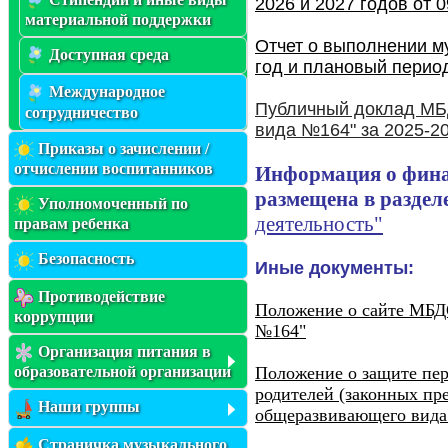
2026 и 2027 годов от 0
материальной поддержки
Отчет о выполнении м
Доступная среда
год и плановый период
Международное
Публичный доклад МБ
сотрудничество
вида №164" за 2025-2
Приказы о зачислении /
отчислении воспитанников
Информация о фина
размещена в раздел
Уполномоченный по
деятельность"
правам ребенка
Безопасность
Иные документы:
Противодействие
Положение о сайте МБД
коррупции
№164"
Организация питания в
Положение о защите пе
образовательной организации
родителей (законных пр
Наши группы
общеразвивающего вида
Страничка музыкального