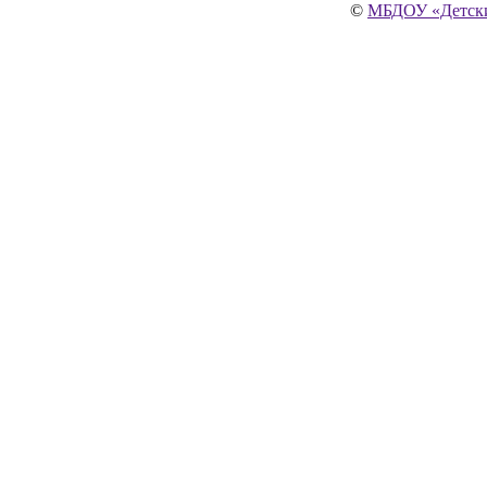
©
МБДОУ «Детски