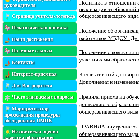
Политика в отношении 
руководителя
реализации требований 
общеразвивающего вида
Страница учителя-логопеда
Педагогическая копилка
Положение об организа
работников МБДОУ "Дет
Наши достижения
Полезные ссылки
Положение о комиссии п
участниками образоват
Контакты
Коллективный договор 
Интернет-приемная
Дополнения и изменения
Для Вас родители
Правила приема на обуч
Часто задаваемые вопросы
дошкольного образовани
Маршрутизатор
общеразвивающего вида
прохождения процедуры
обследования ПМПК
ПРАВИЛА внутреннего т
Независимая оценка
общеразвивающего вида 
качества образования