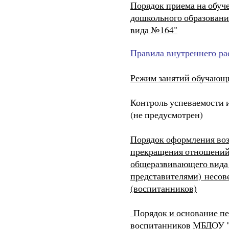
Порядок приема на обуч
дошкольного образован
вида №164"
Правила внутреннего ра
Режим занятий обучающ
Контроль успеваемости 
(не предусмотрен)
Порядок оформления воз
прекращения отношений
общеразвивающего вида
представителями) несо
(воспитанников)
Порядок и основание пе
воспитанников МБДОУ "