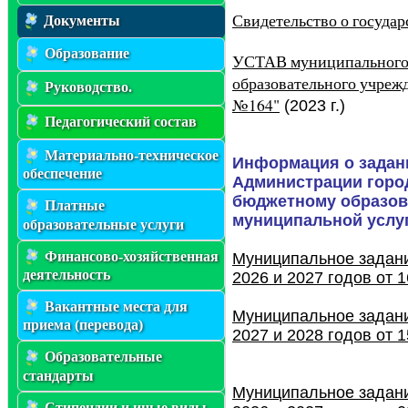
Свидетельство о госуда
Документы
Образование
УСТАВ муниципального
образовательного учреж
Руководство.
№164"
(
2023 г.)
Педагогический состав
Материально-техническое
Информация о задан
обеспечение
Администрации горо
бюджетному образов
Платные
муниципальной услу
образовательные услуги
Финансово-хозяйственная
Муниципальное задан
деятельность
2026 и 2027 годов от 1
Вакантные места для
Муниципальное задан
приема (перевода)
2027 и 2028 годов от 1
Образовательные
стандарты
Муниципальное задан
Стипендии и иные виды